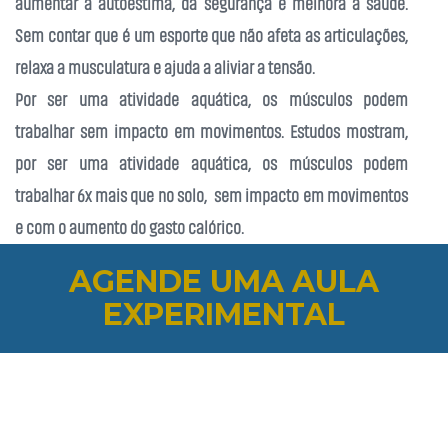
aumentar a autoestima, dá segurança e melhora a saúde.
Sem contar que é um esporte que não afeta as articulações,
relaxa a musculatura e ajuda a aliviar a tensão.
Por ser uma atividade aquática, os músculos podem
trabalhar sem impacto em movimentos. Estudos mostram,
por ser uma atividade aquática, os músculos podem
trabalhar 6x mais que no solo, sem impacto em movimentos
e com o aumento do gasto calórico.
A Aquática Escola de Esportes tem aulas coletivas ou
AGENDE UMA AULA
individuais para adultos que queiram aprender a nadar.
EXPERIMENTAL
Para aqueles que já sabem e querem apenas praticar o
esporte ou buscar um melhor condicionamento físico podem
contar com a orientação de professores capacitados e
programas individuais de treinamento.